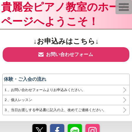
貴麗会ピアノ教室のホーム
T
o
g
ページへようこそ！
g
l
e
n
a
↓お申込みはこちら↓
v
i
g
a
お問い合わせフォーム
t
i
o
n
体験・ご入会の流れ
１、お問い合わせフォームよりお申込みください。
２、個人レッスン
３、当日お渡しする申込書に記入の上、改めてご連絡ください。