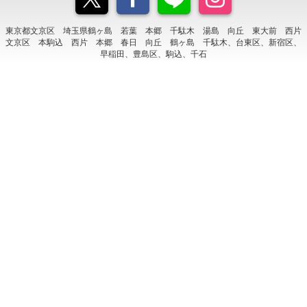
東京都文京区 埼玉県鶴ヶ島 若葉 本郷 千駄木 湯島 向丘 東大前 西片
文京区 本駒込 西片 本郷 春日 向丘 鶴ヶ島 千駄木、台東区、新宿区、
早稲田、豊島区、駒込、千石